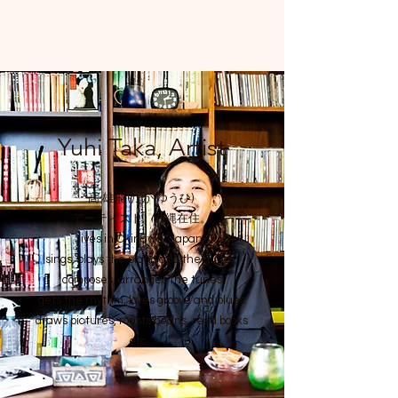
Yuhi Taka, Artist
高 雄飛 (たか ゆうひ)
アーティスト。​沖縄在住。
lives in Okinawa, Japan.
sings, plays the piano and the guitar,
composes, arranges the tunes
gets the rhythm,
loves groove and blues
draws pictures, roasts beans, read books
etc...