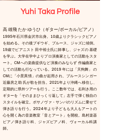
​​Yuhi Taka Profile
高 雄飛 たか ゆうひ（ギター/ボーカル/ピアノ）
1995年石川県金沢市出身。10歳よりクラシックピアノ
を始める。その後ブギウギ、ブルース、ジャズに傾倒。
19歳でピアニスト 田中裕士氏に師事し、ジャズの 基礎
を学ぶ。大学在学中よりプロ演奏家としての活動をスタ
ート。CMへの楽曲提供など演奏のみならず 作編曲家と
しての活動も行なっている。2019 年には「天狗舞」 の
CMに「小景異情」の曲が起用され、ブルースシンガー
近藤房之助 氏が歌を担当。2021年より沖縄へ移住し、
定期的に県外ツアーを行う。ここ数年では、右利き用の
ギターを「そのままひっくり返して」左手で弾く独自の
スタイルを確立。ボサノヴァ・サンバのリズムに乗せて
弾き語りを行う。2024年より子どもも大人もアートの
心を開く為の音楽教室「音とアート」を開校。島村楽器
ピアノ弾き語り科、ジャズピアノ科、ヴォーカル科講
師。