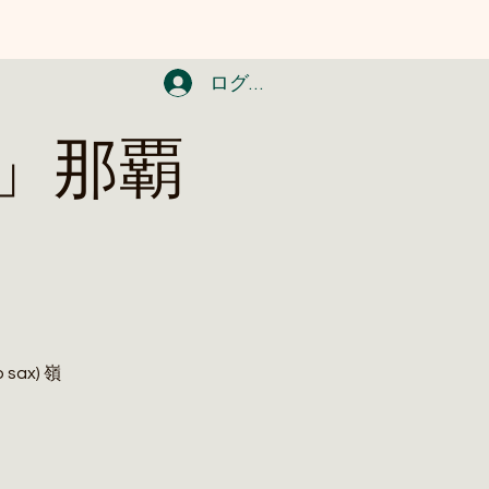
ログイン
」那覇
 sax) 嶺