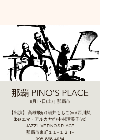
那覇 PINO'S PLACE
9月17日(土)
  |  
那覇市
【出演】 高雄飛(pf) 嶺井ももこ(vo) 西川勲
(bs) エマ・アルカヤ(fl) 中村瑠美子(vo)
JAZZ LIVE PINO'S PLACE
那覇市東町１１−１２ 1F
098-868-4084