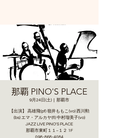
那覇 PINO'S PLACE
9月24日(土)
  |  
那覇市
【出演】 高雄飛(pf) 嶺井ももこ(vo) 西川勲
(bs) エマ・アルカヤ(fl) 中村瑠美子(vo)
JAZZ LIVE PINO'S PLACE
那覇市東町１１−１２ 1F
098-868-4084