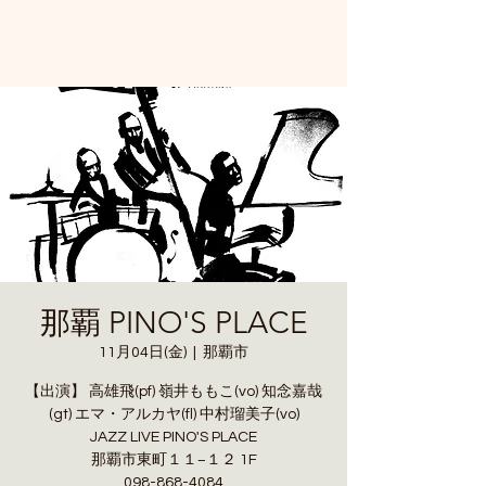
那覇 PINO'S PLACE
11月04日(金)
  |  
那覇市
【出演】 高雄飛(pf) 嶺井ももこ(vo) 知念嘉哉
(gt) エマ・アルカヤ(fl) 中村瑠美子(vo)
JAZZ LIVE PINO'S PLACE
那覇市東町１１−１２ 1F
098-868-4084