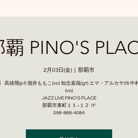
覇 PINO'S PLA
2月03日(金)
  |  
那覇市
 高雄飛(pf) 嶺井ももこ(vo) 知念嘉哉(gt) エマ・アルカヤ(fl) 
(vo)
JAZZ LIVE PINO'S PLACE
那覇市東町１１−１２ 1F
098-868-4084