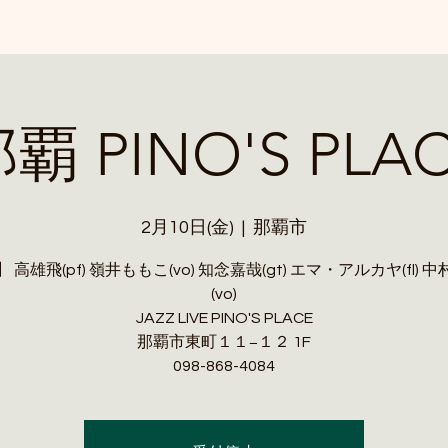
覇 PINO'S PLA
2月10日(金)
  |  
那覇市
 高雄飛(pf) 嶺井ももこ(vo) 知念嘉哉(gt) エマ・アルカヤ(fl) 
(vo)
JAZZ LIVE PINO'S PLACE
那覇市東町１１−１２ 1F
098-868-4084