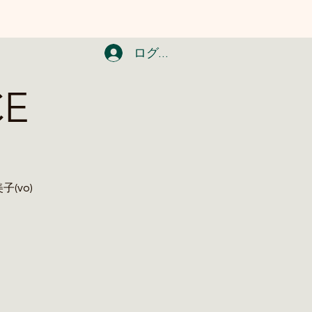
ログイン
CE
美子(vo)