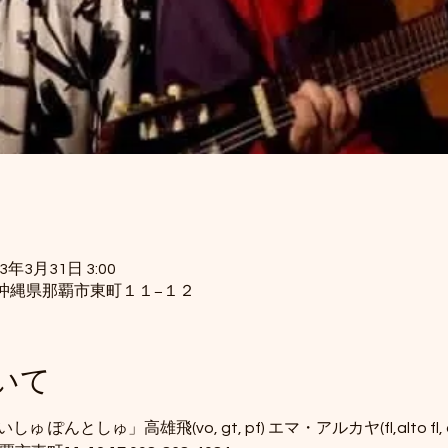
23年3月31日 3:00
34 沖縄県那覇市東町１１−１２
いて
いしゅ ぽんとしゅ」高雄飛(vo, gt, pf) エマ・アルカヤ(fl,alto fl, a