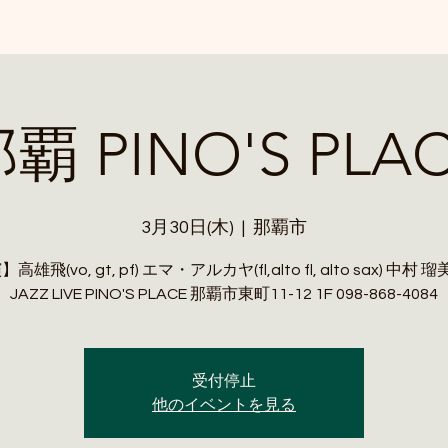
覇 PINO'S PLA
3月30日(木)
  |  
那覇市
雄飛(vo, gt, pf) エマ・アルカヤ(fl,alto fl, alto sax) 中村 瑠
JAZZ LIVE PINO'S PLACE 那覇市東町11-12 1F 098-868-4084
受付停止
他のイベントを見る