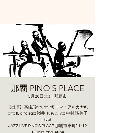
那覇 PINO'S PLACE
5月20日(土)
  |  
那覇市
【出演】高雄飛(vo, gt, pf) エマ・アルカヤ(fl,
alto fl, alto sax) 嶺井 ももこ(vo) 中村 瑠美子
(vo)
JAZZ LIVE PINO'S PLACE 那覇市東町11-12
1F 098-868-4084