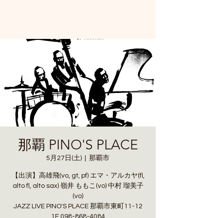
那覇 PINO'S PLACE
5月27日(土)
  |  
那覇市
【出演】高雄飛(vo, gt, pf) エマ・アルカヤ(fl,
alto fl, alto sax) 嶺井 ももこ(vo) 中村 瑠美子
(vo)
JAZZ LIVE PINO'S PLACE 那覇市東町11-12
1F 098-868-4084