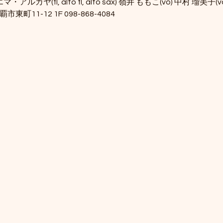
マ・アルカヤ(fl, alto fl, alto sax) 嶺井 ももこ(vo) 中村 瑠美子(v
 那覇市東町11-12 1F 098-868-4084