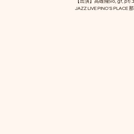
【出演】高雄飛(vo, gt, pf) エ
JAZZ LIVE PINO'S PLACE