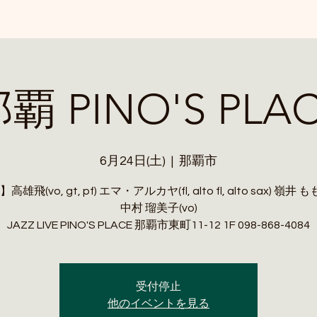
覇 PINO'S PLA
6月24日(土)
  |  
那覇市
雄飛(vo, gt, pf) エマ・アルカヤ(fl, alto fl, alto sax) 嶺井 も
中村 瑠美子(vo)
JAZZ LIVE PINO'S PLACE 那覇市東町11-12 1F 098-868-4084
受付停止
他のイベントを見る