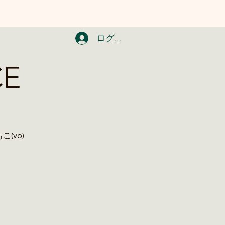
ログイン
CE
もこ(vo)