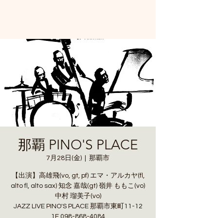
那覇 PINO'S PLACE
7月28日(金)
  |  
那覇市
【出演】高雄飛(vo, gt, pf) エマ・アルカヤ(fl,
alto fl, alto sax) 知念 嘉哉(gt) 嶺井 ももこ(vo)
中村 瑠美子(vo)
JAZZ LIVE PINO'S PLACE 那覇市東町11-12
1F 098-868-4084