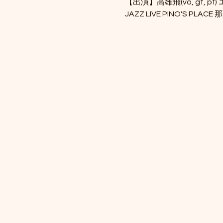
【出演】高雄飛(vo, gt, pf) エ
JAZZ LIVE PINO'S PLACE