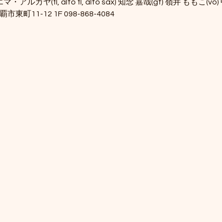
マ・アルカヤ(fl, alto fl, alto sax) 知念 嘉哉(gt) 嶺井 ももこ(vo
 那覇市東町11-12 1F 098-868-4084