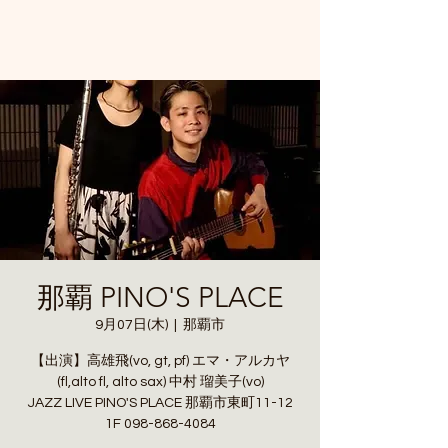
那覇 PINO'S PLACE
9月07日(木)
  |  
那覇市
【出演】高雄飛(vo, gt, pf) エマ・アルカヤ
(fl,alto fl, alto sax) 中村 瑠美子(vo)
JAZZ LIVE PINO'S PLACE 那覇市東町11-12
1F 098-868-4084