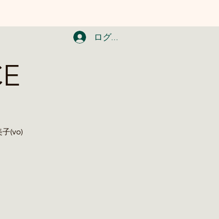
ログイン
CE
美子(vo)