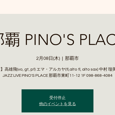
覇 PINO'S PLA
2月08日(木)
  |  
那覇市
雄飛(vo, gt, pf) エマ・アルカヤ(fl,alto fl, alto sax) 中村 瑠
JAZZ LIVE PINO'S PLACE 那覇市東町11-12 1F 098-868-4084
受付停止
他のイベントを見る