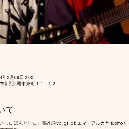
24年2月09日 2:00
34 沖縄県那覇市東町１１−１２
いて
いしゅ ぽんとしゅ」高雄飛(vo, gt, pf) エマ・アルカヤ(fl,alto fl, a