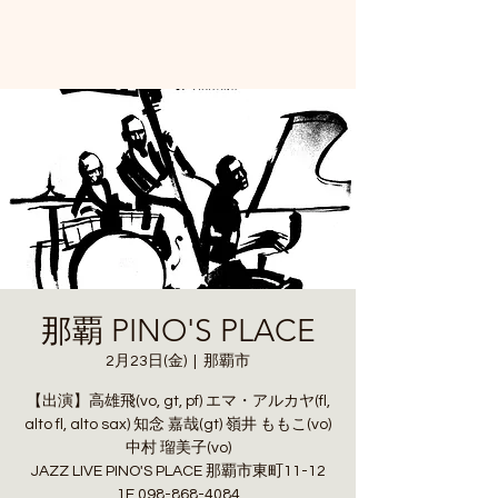
那覇 PINO'S PLACE
2月23日(金)
  |  
那覇市
【出演】高雄飛(vo, gt, pf) エマ・アルカヤ(fl,
alto fl, alto sax) 知念 嘉哉(gt) 嶺井 ももこ(vo)
中村 瑠美子(vo)
JAZZ LIVE PINO'S PLACE 那覇市東町11-12
1F 098-868-4084