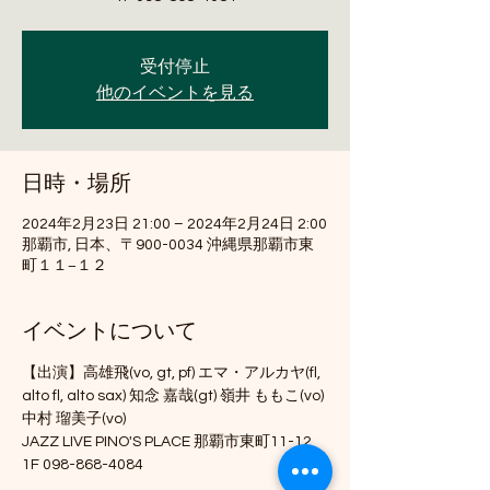
受付停止
他のイベントを見る
日時・場所
2024年2月23日 21:00 – 2024年2月24日 2:00
那覇市, 日本、〒900-0034 沖縄県那覇市東
町１１−１２
イベントについて
【出演】高雄飛(vo, gt, pf) エマ・アルカヤ(fl, 
alto fl, alto sax) 知念 嘉哉(gt) 嶺井 ももこ(vo) 
中村 瑠美子(vo)
JAZZ LIVE PINO'S PLACE 那覇市東町11-12 
1F 098-868-4084