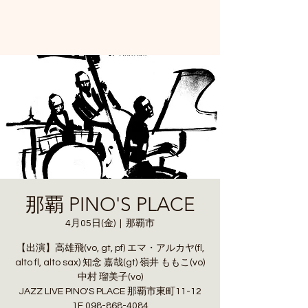
那覇 PINO'S PLACE
4月05日(金)
  |  
那覇市
【出演】高雄飛(vo, gt, pf) エマ・アルカヤ(fl,
alto fl, alto sax) 知念 嘉哉(gt) 嶺井 ももこ(vo)
中村 瑠美子(vo)
JAZZ LIVE PINO'S PLACE 那覇市東町11-12
1F 098-868-4084