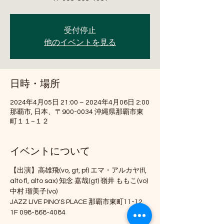
受付停止
他のイベントを見る
日時・場所
2024年4月05日 21:00 – 2024年4月06日 2:00
那覇市, 日本、〒900-0034 沖縄県那覇市東
町１１−１２
イベントについて
【出演】高雄飛(vo, gt, pf) エマ・アルカヤ(fl, 
alto fl, alto sax) 知念 嘉哉(gt) 嶺井 ももこ(vo) 
中村 瑠美子(vo)
JAZZ LIVE PINO'S PLACE 那覇市東町11-12 
1F 098-868-4084