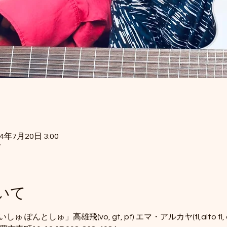
24年7月20日 3:00
市
いて
いしゅ ぽんとしゅ」高雄飛(vo, gt, pf) エマ・アルカヤ(fl,alto fl, a