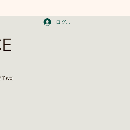
ログイン
CE
美子(vo)