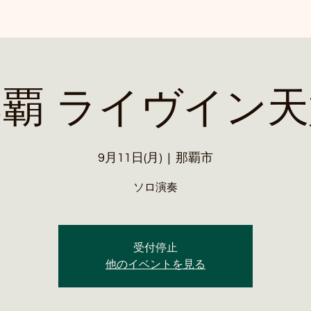
覇 ライヴイン
9月11日(月)
  |  
那覇市
ソロ演奏
受付停止
他のイベントを見る