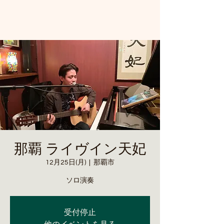
那覇 ライヴイン天妃
12月25日(月)
  |  
那覇市
ソロ演奏
受付停止