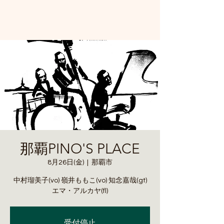
那覇PINO'S PLACE
8月26日(金)
  |  
那覇市
中村瑠美子(vo) 嶺井ももこ(vo) 知念嘉哉(gt)
エマ・アルカヤ(fl)
受付停止