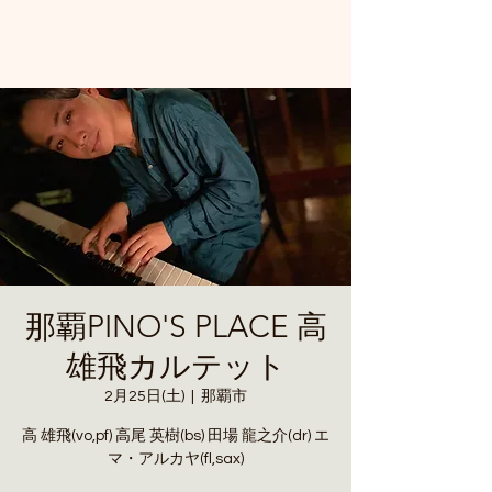
那覇PINO'S PLACE 高
雄飛カルテット
2月25日(土)
  |  
那覇市
高 雄飛(vo,pf) 高尾 英樹(bs) 田場 龍之介(dr) エ
マ・アルカヤ(fl,sax)