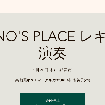
NO'S PLACE 
演奏
5月26日(木)
  |  
那覇市
高 雄飛(pf) エマ・アルカヤ(fl) 中村 瑠美子(vo)
受付停止