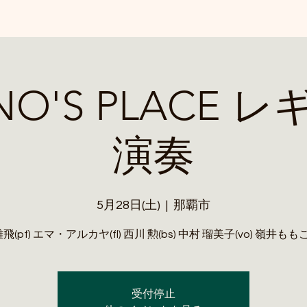
NO'S PLACE 
演奏
5月28日(土)
  |  
那覇市
雄飛(pf) エマ・アルカヤ(fl) 西川 勲(bs) 中村 瑠美子(vo) 嶺井ももこ(
受付停止