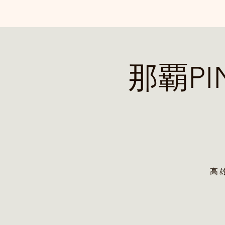
那覇PI
高 