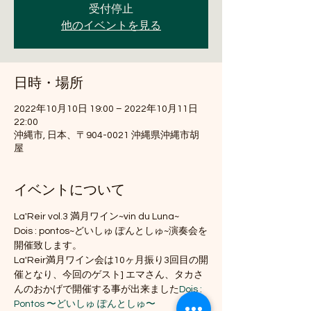
受付停止
他のイベントを見る
日時・場所
2022年10月10日 19:00 – 2022年10月11日
22:00
沖縄市, 日本、〒904-0021 沖縄県沖縄市胡
屋
イベントについて
La'Reir vol.3 満月ワイン~vin du Luna~
Dois : pontos~どいしゅ ぽんとしゅ~演奏会を
開催致します。
La'Reir満月ワイン会は10ヶ月振り3回目の開
催となり、今回のゲスト
] エマさん、タカさ
んのおかげで開催する事が出来ました
Dois : 
Pontos 〜どいしゅ ぽんとしゅ〜