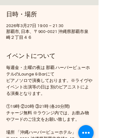
日時・場所
2026年3月27日 19:00 – 21:30
那覇市, 日本、〒900-0021 沖縄県那覇市泉
崎２丁目４６
イベントについて
毎週金・土曜の夜は 那覇 ハーバービューホ
テルのLounge & Barにて
ピアノソロで演奏しております。※ライヴや
イベント出演等の日は 別のピアニストによ
る演奏となります。
①19時 ②20時 ③21時 (各20分間)
チャージ無料 ※ラウンジ内では、お飲み物
やフードのご注文をお願い致します。
場所 「沖縄ハーバービューホテル」