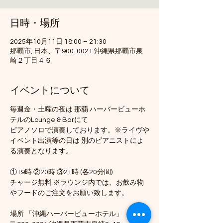
日時・場所
2025年10月11日 18:00 – 21:30
那覇市, 日本、〒900-0021 沖縄県那覇市泉
崎２丁目４６
イベントについて
毎週金・土曜の夜は 那覇 ハーバービューホ
テルのLounge & Barにて
ピアノソロで演奏しております。※ライヴや
イベント出演等の日は 別のピアニストによ
る演奏となります。
①19時 ②20時 ③21時 (各20分間)
チャージ無料 ※ラウンジ内では、お飲み物
やフードのご注文をお願い致します。
場所 「沖縄ハーバービューホテル」