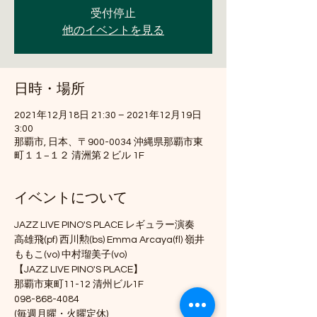
受付停止
他のイベントを見る
日時・場所
2021年12月18日 21:30 – 2021年12月19日
3:00
那覇市, 日本、〒900-0034 沖縄県那覇市東
町１１−１２ 清洲第２ビル 1F
イベントについて
JAZZ LIVE PINO'S PLACE レギュラー演奏
高雄飛(pf) 西川勲(bs) Emma Arcaya(fl) 嶺井
ももこ(vo) 中村瑠美子(vo)
【JAZZ LIVE PINO'S PLACE】
那覇市東町11-12 清州ビル1F
098-868-4084
(毎週月曜・火曜定休)