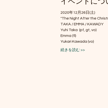
イベントにつ
2020年12月26日(土)
"The Night After the Christm
TAKA / EMMA / KAWADY
Yuhi Taka  (pf, gt, vo)
Emma (fl)
Yukari Kawada (vo)
続きを読む >>